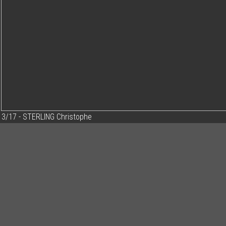
3/17 - STERLING Christophe
Ajouter un commentaire
Email
Nom